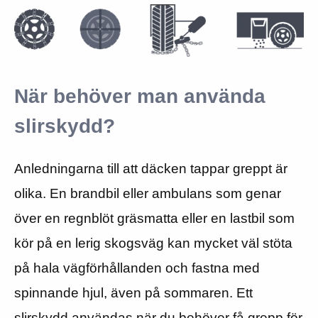
När behöver man använda
slirskydd?
Anledningarna till att däcken tappar greppt är
olika. En brandbil eller ambulans som genar
över en regnblöt gräsmatta eller en lastbil som
kör på en lerig skogsväg kan mycket väl stöta
på hala vägförhållanden och fastna med
spinnande hjul, även på sommaren. Ett
slirskydd användas när du behöver få grepp för